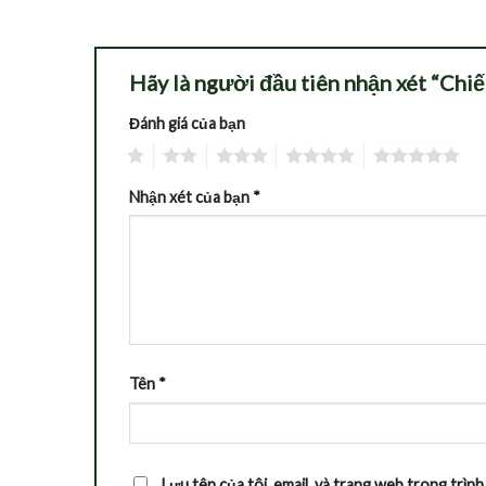
Hãy là người đầu tiên nhận xét “Chi
Đánh giá của bạn
1
2
3
4
5
Nhận xét của bạn
*
Tên
*
Lưu tên của tôi, email, và trang web trong trình 