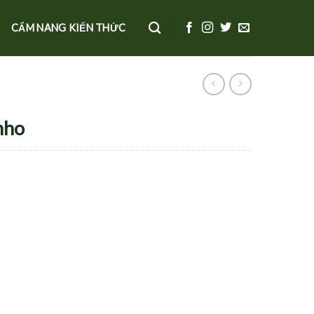
CẨM NANG KIẾN THỨC
nho