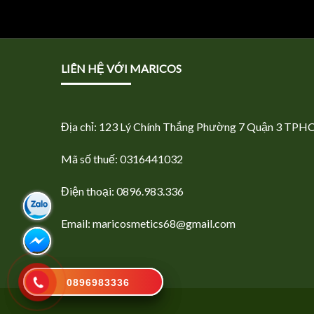
LIÊN HỆ VỚI MARICOS
Địa chỉ: 123 Lý Chính Thắng Phường 7 Quận 3 TPH
Mã số thuế: 0316441032
Điện thoại: 0896.983.336
Email: maricosmetics68@gmail.com
0988881856
0896983336