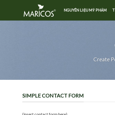
Skip
to
NGUYÊN LIỆU MỸ PHẨM
T
content
Create P
SIMPLE CONTACT FORM
(insert contact form here)