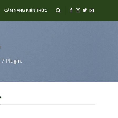
CẨM NANG KIẾN THỨC
S
7 Plugin.
P