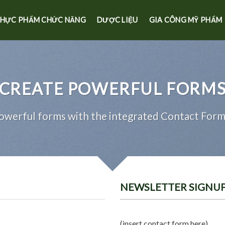
HỰC PHẨM CHỨC NĂNG
DƯỢC LIỆU
GIA CÔNG MỸ PHẨM
CREATE POWERFUL FORM
owerful forms with the integrated Contact Form 
NEWSLETTER SIGNU
(insert contact form here)