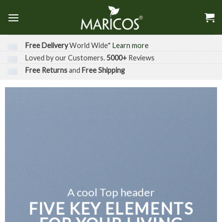
Skip
to
content
Free Delivery
World Wide*
Learn more
Loved by our Customers.
5000+
Reviews
Free Returns
and
Free Shipping
A cool Top header
FIVE KEY ELEMENTS