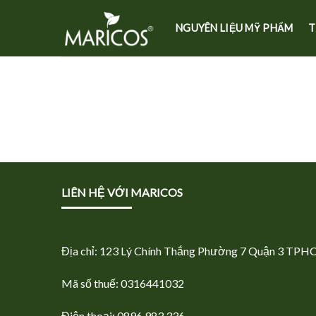
Skip
to
NGUYÊN LIỆU MỸ PHẨM
T
content
LIÊN HỆ VỚI MARICOS
Địa chỉ: 123 Lý Chính Thắng Phường 7 Quận 3 TPH
Mã số thuế: 0316441032
Điện thoại: 0896.983.336